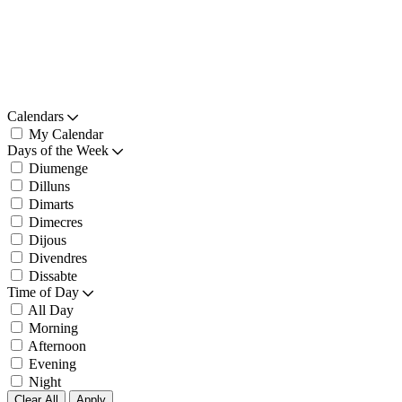
Calendars
My Calendar
Days of the Week
Diumenge
Dilluns
Dimarts
Dimecres
Dijous
Divendres
Dissabte
Time of Day
All Day
Morning
Afternoon
Evening
Night
Clear All
Apply