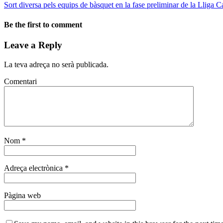
Sort diversa pels equips de bàsquet en la fase preliminar de la Lliga
Be the first to comment
Leave a Reply
La teva adreça no serà publicada.
Comentari
Nom
*
Adreça electrònica
*
Pàgina web