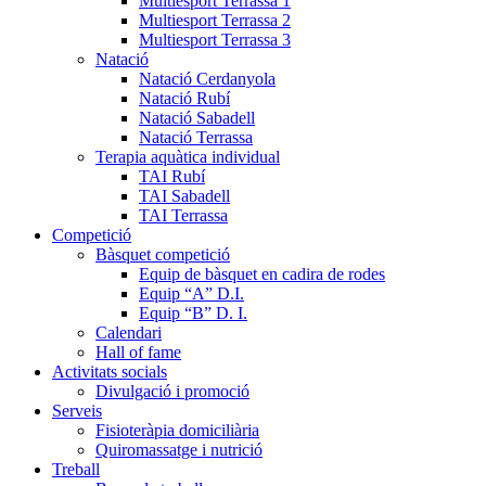
Multiesport Terrassa 1
Multiesport Terrassa 2
Multiesport Terrassa 3
Natació
Natació Cerdanyola
Natació Rubí
Natació Sabadell
Natació Terrassa
Terapia aquàtica individual
TAI Rubí
TAI Sabadell
TAI Terrassa
Competició
Bàsquet competició
Equip de bàsquet en cadira de rodes
Equip “A” D.I.
Equip “B” D. I.
Calendari
Hall of fame
Activitats socials
Divulgació i promoció
Serveis
Fisioteràpia domiciliària
Quiromassatge i nutrició
Treball