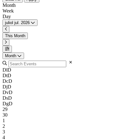
Month
Week
Day
juliol
jul.
2026
This Month
Month
Dl
D
Dt
D
Dc
D
Dj
D
Dv
D
Ds
D
Dg
D
29
30
1
2
3
4