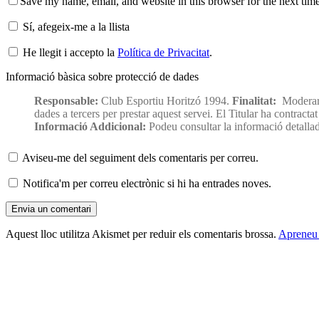
Save my name, email, and website in this browser for the next tim
Sí, afegeix-me a la llista
He llegit i accepto la
Política de Privacitat
.
Informació bàsica sobre protecció de dades
Responsable:
Club Esportiu Horitzó 1994.
Finalitat:
Moderar 
dades a tercers per prestar aquest servei. El Titular ha contrac
Informació Addicional:
Podeu consultar la informació detalla
Aviseu-me del seguiment dels comentaris per correu.
Notifica'm per correu electrònic si hi ha entrades noves.
Aquest lloc utilitza Akismet per reduir els comentaris brossa.
Apreneu 