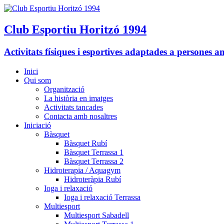
Club Esportiu Horitzó 1994
Activitats físiques i esportives adaptades a persones a
Inici
Qui som
Organització
La història en imatges
Activitats tancades
Contacta amb nosaltres
Iniciació
Bàsquet
Bàsquet Rubí
Bàsquet Terrassa 1
Bàsquet Terrassa 2
Hidroterapia / Aquagym
Hidroteràpia Rubí
Ioga i relaxació
Ioga i relaxació Terrassa
Multiesport
Multiesport Sabadell