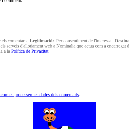
e I comment.
els comentaris.
Legitimació:
Per consentiment de l'interessat.
Destina
tat els serveis d'allotjament web a Nominalia que actua com a encarregat 
da a la
Política de Privacitat
.
com es processen les dades dels comentaris
.