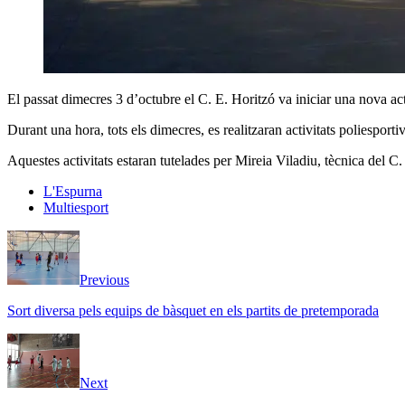
El passat dimecres 3 d’octubre el C. E. Horitzó va iniciar una nova ac
Durant una hora, tots els dimecres, es realitzaran activitats poliesporti
Aquestes activitats estaran tutelades per Mireia Viladiu, tècnica del C.
L'Espurna
Multiesport
Previous
Sort diversa pels equips de bàsquet en els partits de pretemporada
Next